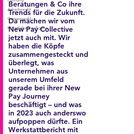
Führung
Beratungen & Co ihre 
Arbeitsrecht
Trends für die Zukunft. 
Gemeinwohl
Da machen wir vom 
New Pay Collective 
Künstliche Intelligenz
jetzt auch mit. Wir 
haben die Köpfe 
zusammengesteckt und 
überlegt, was 
Unternehmen aus 
unserem Umfeld 
gerade bei ihrer New 
Pay Journey 
beschäftigt – und was 
in 2023 auch anderswo 
aufpoppen dürfte. Ein 
Werkstattbericht mit 