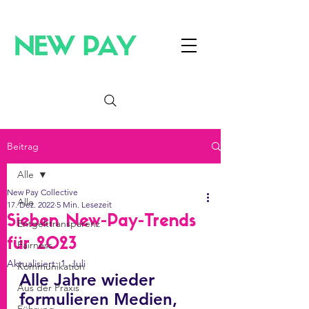
Beitrag
Alle
New Pay Collective
Alle
17. Dez. 2022
5 Min. Lesezeit
Sieben New-Pay-Trends
Entgelttransparenz
für 2023
Fairness
Aktualisiert:
1. Juli
Kommunikation
Alle Jahre wieder 
Aus der Praxis
formulieren Medien, 