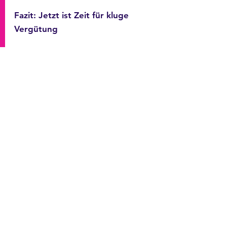
Fazit: Jetzt ist Zeit für kluge 
Vergütung
Der Koalitionsvertrag bietet viele 
Ansatzpunkte – aber auch viele 
Fallstricke. Unternehmen sind gut 
beraten, nicht nur auf gesetzliche 
Neuerungen zu reagieren, sondern 
sich proaktiv mit ihrer 
Vergütungspolitik 
auseinanderzusetzen. Und sich 
Fragen zu stellen wie:
·       Welche Anreize setzen wir?
·       Welches Verhalten wollen wir 
fördern?
·       Wie schaffen wir Strukturen, die 