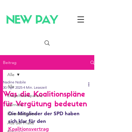
Beitrag
Alle
Nadine Nobile
Alle
30. Apr. 2025
4 Min. Lesezeit
Was die Koalitionspläne
Entgelttransparenz
für Vergütung bedeuten
Fairness
Die Mitglieder der SPD haben 
Kommunikation
sich klar für den 
Aus der Praxis
Koalitionsvertrag