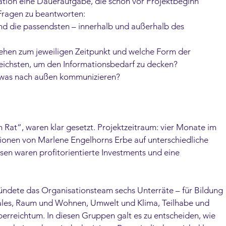
ation eine Daueraufgabe, die schon vor Projektbeginn 
e Fragen zu beantworten:  
d die passendsten – innerhalb und außerhalb des 
ehen zum jeweiligen Zeitpunkt und welche Form der 
eichsten, um den Informationsbedarf zu decken? 
was nach außen kommunizieren? 
 Rat“, waren klar gesetzt. Projektzeitraum: vier Monate im 
lionen von Marlene Engelhorns Erbe auf unterschiedliche 
sen waren profitorientierte Investments und eine 
ndete das Organisationsteam sechs Unterräte – für Bildung 
ales, Raum und Wohnen, Umwelt und Klima, Teilhabe und 
erreichtum. In diesen Gruppen galt es zu entscheiden, wie 