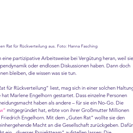
en Rat für Rückverteilung aus. Foto: Hanna Fasching
 eine partizipative Arbeitsweise bei Vergütung heran, weil sie
uppendynamik oder endlosen Diskussionen haben. Dann doch 
nen bleiben, die wissen was sie tun.  
 für Rückverteilung“ liest, mag sich in einer solchen Haltun
ive hat Marlene Engelhorn gestartet. Dass einzelne Personen 
eidungsmacht haben als andere – für sie ein No-Go. Die 
ow“
 mitgegründet hat, erbte von ihrer Großmutter Millionen 
riedrich Engelhorn. Mit dem „Guten Rat“ wollte sie den 
 einhergehende Macht an die Gesellschaft zurückgeben. Dafür
ht ein „diverses Projektteam“ aufstellen lassen: Die 