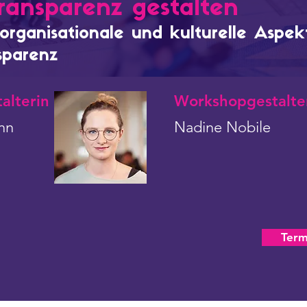
ransparenz gestalten
 organisationale und kulturelle Aspe
nsparenz
alterin
Workshopgestalte
nn
Nadine Nobile
Term