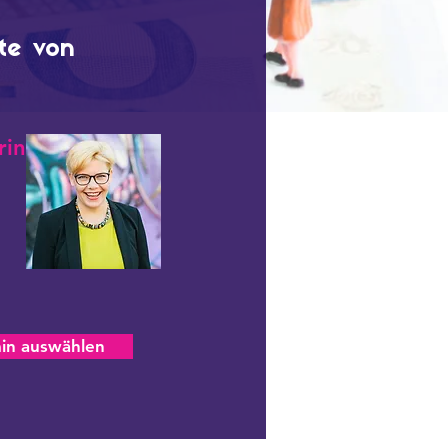
kte von
rin
in auswählen