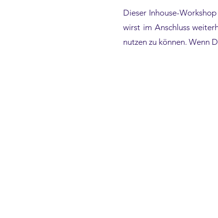
Dieser Inhouse-Workshop i
wirst im Anschluss weite
nutzen zu können. Wenn D
Aktuell ist kein Ter
Melde Dich aber gern
Organisation Bedarf 