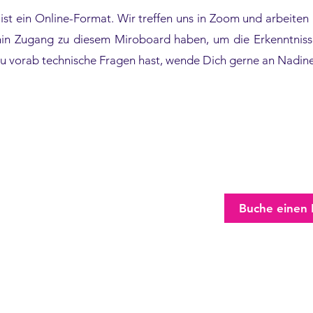
st ein Online-Format. Wir treffen uns in Zoom und arbeite
rhin Zugang zu diesem Miroboard haben, um die Erkenntniss
u vorab technische Fragen hast, wende Dich gerne an Nadine
min geplant
e bei uns, wenn Du und Deine
Buche einen
an einem Austausch habt