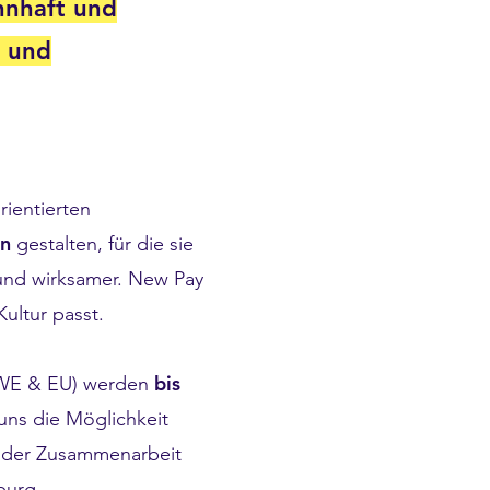
nnhaft und
b und
ientierten
en
gestalten, für die sie
 und wirksamer. New Pay
ultur passt.
bis
MWE & EU) werden
 uns die Möglichkeit
In der Zusammenarbeit
burg
.