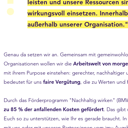
!
leisten und unsere Ressourcen si
wirkungsvoll einsetzen. Innerhal
außerhalb unserer Organisation."
Genau da setzen wir an. Gemeinsam mit gemeinwohlor
Arbeitswelt von morg
Organisationen wollen wir
die
mit ihrem Purpose einstehen
: gerechter, nachhaltiger
faire Vergütung
bedeutet für uns
, die zu Werten und K
Durch das Förderprogramm "Nachhaltig wirken" (B
zu 85 % der anfallenden Kosten gefördert
. Das gibt
Euch so zu unterstützen, wie Ihr es gerade braucht. 
mit uns oder mit unseren
Partner:innen vom imu Augs