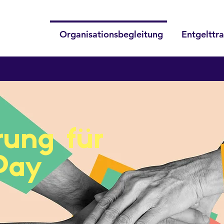
Organisationsbegleitung
Entgelttr
rung für
Pay