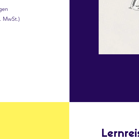
agen
. MwSt.)
Lernrei