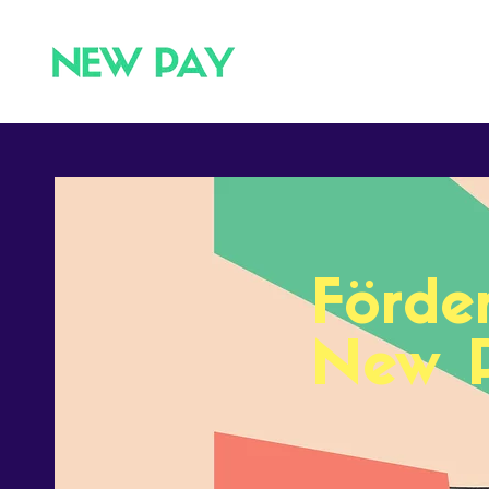
Förde
New 