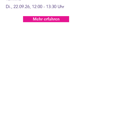
Di., 22.09.26, 12:00 - 13:30 Uhr
Mehr erfahren
Vermisst Du ein Thema?
Dann lass es uns
wissen
und schreib uns eine
Nachricht.