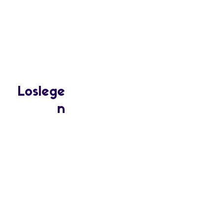
wünschst Dir aber noch einen
Blick von außen?
Dann buche unser Sparring
Loslege
n
Lernreise
Entgelttransparenz
Gehaltstransparenz ganzheitlich und
werteorientiert gestalten
Start