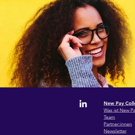
New Pay Coll
Wa
s ist New P
Team
Partner:innen
Newsletter