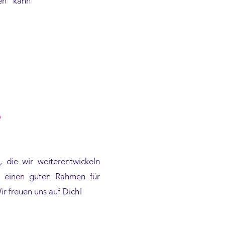
hen“ kann
?
, die wir weiterentwickeln
u einen guten Rahmen für
r freuen uns auf Dich!