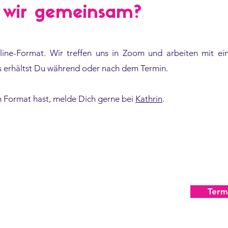
 wir gemeinsam?
line-Format. Wir treffen uns in Zoom und arbeiten mit e
s erhältst Du während oder nach dem Termin.
 Format hast, melde Dich gerne bei
Kathrin
.
geplant
Term
 bei uns, wenn Du und Deine
n einem Austausch habt.