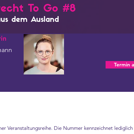
recht To Go #8
aus dem Ausland
in
mann
Termin 
iner Veranstaltungsreihe. Die Nummer kennzeichnet lediglich 