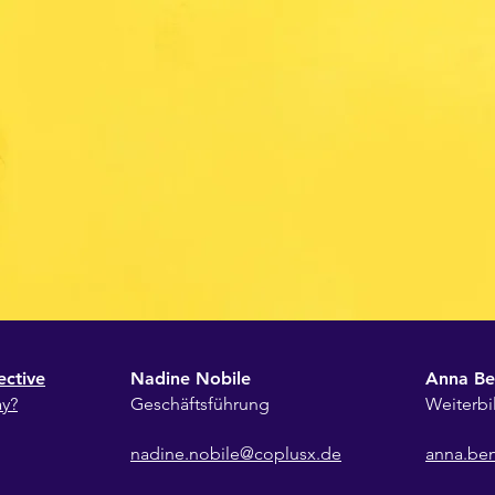
ective
Nadine Nobile
Anna Be
ay?
Geschäftsführung
Weiterb
nadine.nobile@coplusx.de
anna.be