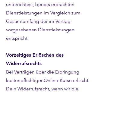
unterrichtest, bereits erbrachten
Dienstleistungen im Vergleich zum
Gesamtumfang der im Vertrag
vorgesehenen Dienstleistungen
entspricht.
Vorzeitiges Erlöschen des
Widerrufsrechts
Bei Verträgen über die Erbringung
kostenpflichtiger Online-Kurse erlischt
Dein Widerrufsrecht, wenn wir die
Dienstleistung vollständig erbracht
haben und mit der Ausführung der
Dienstleistung erst begonnen haben,
nachdem Du dazu Deine ausdrückliche
Zustimmung gegeben und gleichzeitig