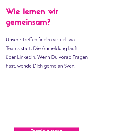
Wie lernen wir
gemeinsam?
Unsere Treffen finden virtuell via
Teams statt. Die Anmeldung läuft
über LinkedIn. Wenn Du vorab Fragen
hast, wende Dich gerne an
Sven
.
Mittwoch, 09. September 2026
08.00 - 09.00
Uhr
– kostenfrei –
Termin buchen