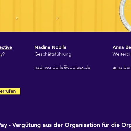
ective
Nadine Nobile
Anna Be
ay?
Geschäftsführung
Weiterb
nadine.nobile@coplusx.de
anna.be
errufen
ay - Vergütung aus der Organisation für die Or