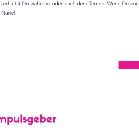
ks erhältst Du während oder nach dem Termin. Wenn Du vor
n
Nuriel
.
 verfügbar, schreibe uns gerne bei Interesse!
nd Co. kostenfrei –
mpulsgeber