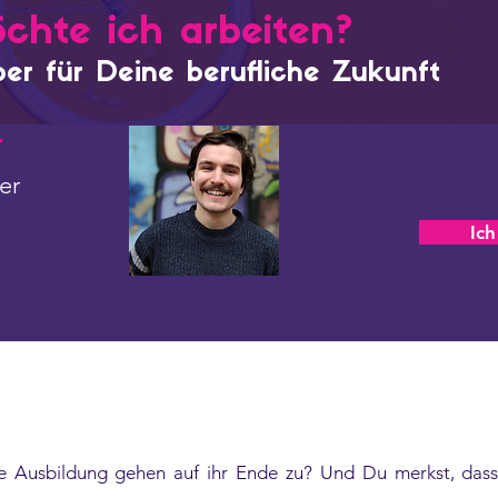
chte ich arbeiten?
er für Deine berufliche Zukunft
r
er
Ich
 Ausbildung gehen auf ihr Ende zu? Und Du merkst, dass 