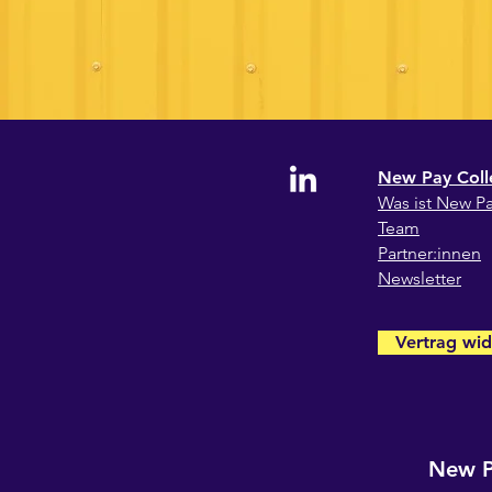
New Pay Coll
Wa
s ist New P
Team
Partner:innen
Newsletter
Vertrag wid
New P