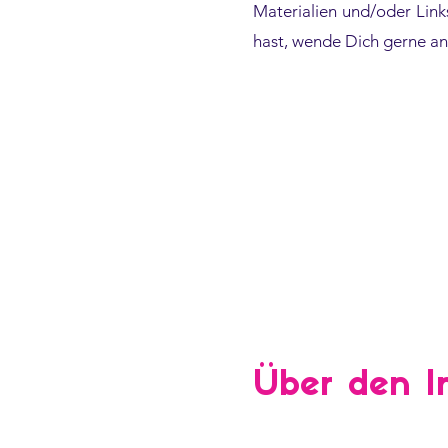
Materialien und/oder Lin
hast, wende Dich gerne a
Aktuell kein Termin
– für Studis, Azubis u
Über den I