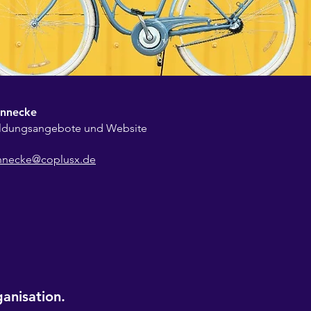
nnecke
ildungsangebote und Website
nnecke@coplusx.de
ganisation.