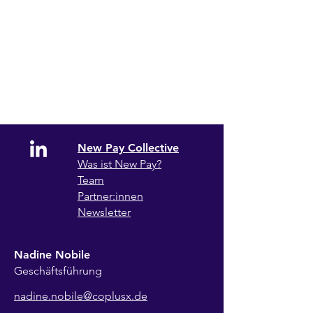
New Pay Collective
Wa
s ist New Pay?
Team
Partner:innen
Newsletter
Nadine Nobile
Geschäftsführung
nadine.nobile@coplusx.de