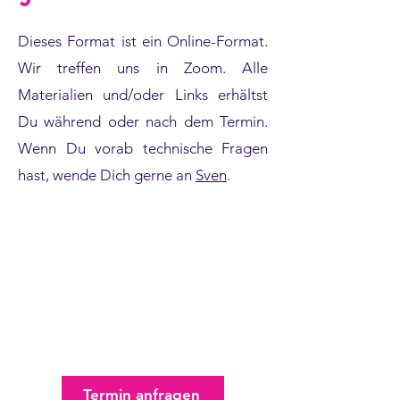
Dieses Format ist ein Online-Format.
Wir treffen uns in Zoom. Alle
Materialien und/oder Links erhältst
Du während oder nach dem Termin.
Wenn Du vorab technische Fragen
hast, wende Dich gerne an
Sven
.
Aktuell kein Termin geplant
Melde Dich aber gerne bei uns, wenn
Du und Deine Organisation Bedarf an
einem Austausch habt
Termin anfragen