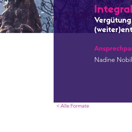
Integr
Vergütung 
(weiter)en
Ansprechpar
Nadine Nobi
< Alle Formate