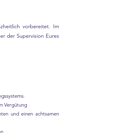
heitlich vorbereitet. Im
der der Supervision Eures
ngssystems.
um Vergütung
chten und einen achtsamen
on