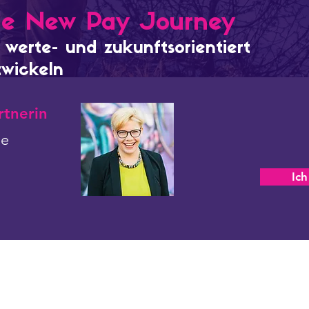
ale New Pay Journey
werte- und zukunftsorientiert
twickeln
tnerin
le
Ich