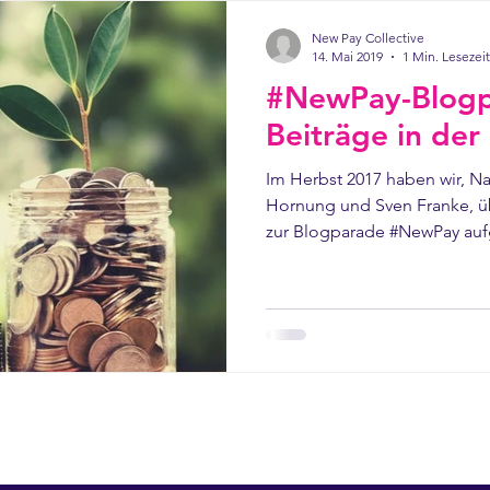
telligenz
New Pay Collective
14. Mai 2019
1 Min. Lesezeit
#NewPay-Blogpa
Beiträge in der
Im Herbst 2017 haben wir, Na
Hornung und Sven Franke, üb
zur Blogparade #NewPay aufg