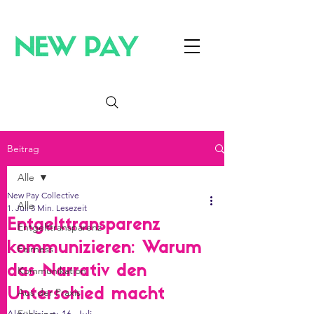
Beitrag
Alle
New Pay Collective
Alle
1. Juli
3 Min. Lesezeit
Entgelttransparenz
Entgelttransparenz
kommunizieren: Warum
Fairness
das Narrativ den
Kommunikation
Aus der Praxis
Unterschied macht