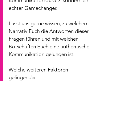
Kommunikationszusatz, sondern ein 
echter Gamechanger.
Lasst uns gerne wissen, zu welchem 
Narrativ Euch die Antworten dieser 
Fragen führen und mit welchen 
Botschaften Euch eine authentische 
Kommunikation gelungen ist.
Welche weiteren Faktoren 
gelingender 
Vergütungskommunikation 
außerdem beachtet werden sollten, 
stellen wir in einem der nächsten 
Blogbeiträge dar.
Wer das Thema weiter vertiefen 
möchte, findet ein
 Webinar mit 