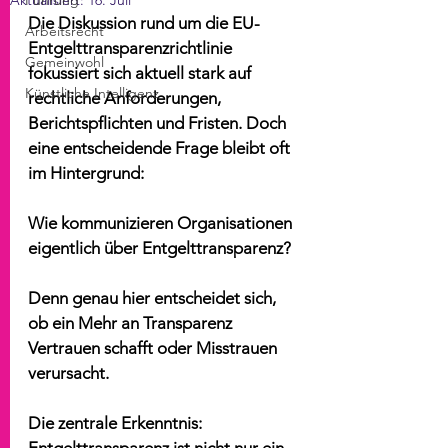
Aktualisiert:
Führung
16. Juli
Die Diskussion rund um die EU-
Arbeitsrecht
Entgelttransparenzrichtlinie 
Gemeinwohl
fokussiert sich aktuell stark auf 
Künstliche Intelligenz
rechtliche Anforderungen, 
Berichtspflichten und Fristen. Doch 
eine entscheidende Frage bleibt oft 
im Hintergrund:
Wie kommunizieren Organisationen 
eigentlich über Entgelttransparenz?
Denn genau hier entscheidet sich, 
ob ein Mehr an Transparenz 
Vertrauen schafft oder Misstrauen 
verursacht.
Die zentrale Erkenntnis: 