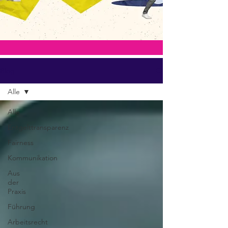
Blog
Alle
Alle
Entgelttransparenz
Fairness
Kommunikation
Aus
der
Praxis
Führung
Arbeitsrecht